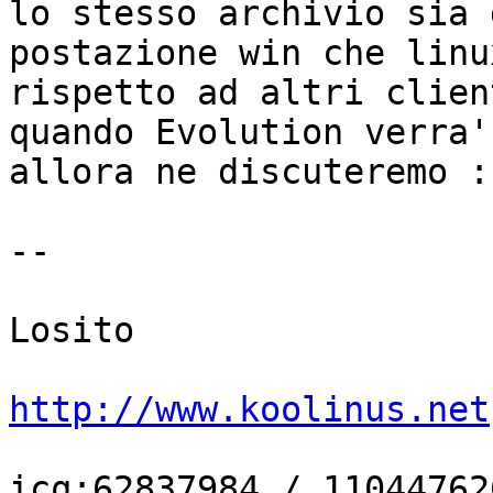
lo stesso archivio sia d
postazione win che linu
rispetto ad altri clien
quando Evolution verra'
allora ne discuteremo :-
-- 

			   Nicola  -=KOOLINUS=- 
Losito

http://www.koolinus.net
icq:62837984 / 11044762