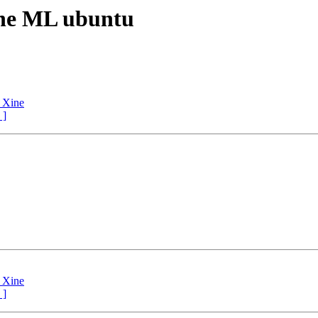
ione ML ubuntu
i Xine
 ]
i Xine
 ]