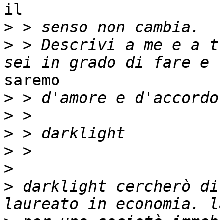
il

>
>
 > Descrivi a me e a t
saremo

>
>
>
>
>
>
 darklight cercherò di