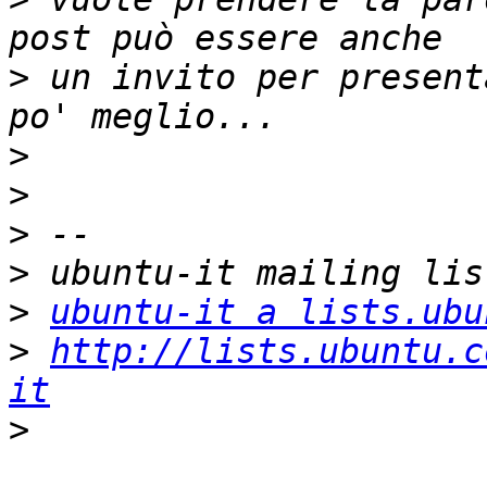
>
 un invito per present
>
>
>
>
>
ubuntu-it a lists.ubu
>
http://lists.ubuntu.c
it
>