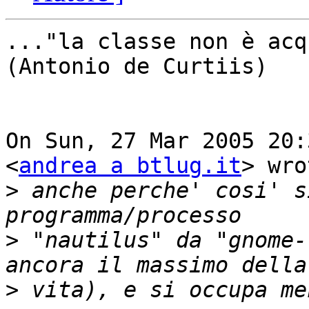
..."la classe non è acqu
(Antonio de Curtiis)

On Sun, 27 Mar 2005 20:
<
andrea a btlug.it
> wro
>
 anche perche' cosi' s
>
 "nautilus" da "gnome-
>