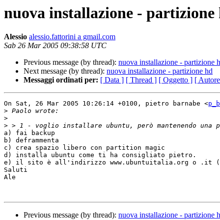
nuova installazione - partizione
Alessio
alessio.fattorini a gmail.com
Sab 26 Mar 2005 09:38:58 UTC
Previous message (by thread):
nuova installazione - partizione 
Next message (by thread):
nuova installazione - partizione hd
Messaggi ordinati per:
[ Data ]
[ Thread ]
[ Oggetto ]
[ Autore
On Sat, 26 Mar 2005 10:26:14 +0100, pietro barnabe <
p_b
>
>
>
a) fai backup

b) deframmenta

c) crea spazio libero con partition magic

d) installa ubuntu come ti ha consigliato pietro.

e) il sito è all'indirizzo www.ubuntuitalia.org o .it (
Saluti

Ale

Previous message (by thread):
nuova installazione - partizione 