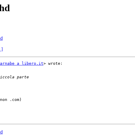
 hd
hd
 ]
arnabe a libero.it
> wrote:

non .com)

hd