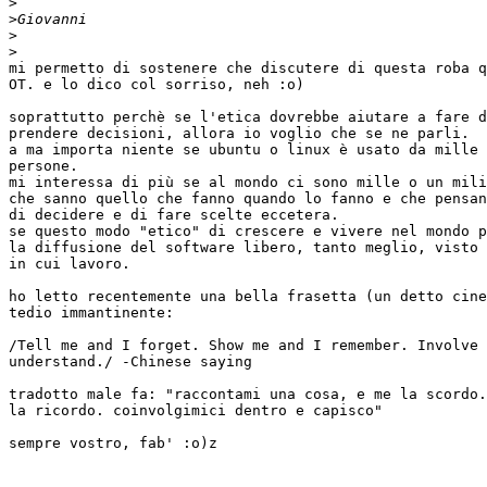
>
>
>
>
mi permetto di sostenere che discutere di questa roba q
OT. e lo dico col sorriso, neh :o)

soprattutto perchè se l'etica dovrebbe aiutare a fare d
prendere decisioni, allora io voglio che se ne parli.

a ma importa niente se ubuntu o linux è usato da mille 
persone.

mi interessa di più se al mondo ci sono mille o un mili
che sanno quello che fanno quando lo fanno e che pensan
di decidere e di fare scelte eccetera.

se questo modo "etico" di crescere e vivere nel mondo p
la diffusione del software libero, tanto meglio, visto 
in cui lavoro.

ho letto recentemente una bella frasetta (un detto cine
tedio immantinente:

/Tell me and I forget. Show me and I remember. Involve 
understand./ -Chinese saying

tradotto male fa: "raccontami una cosa, e me la scordo.
la ricordo. coinvolgimici dentro e capisco"

sempre vostro, fab' :o)z
