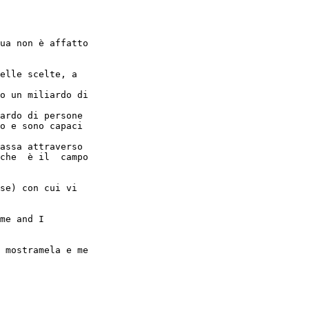
ua non è affatto

elle scelte, a

o un miliardo di

ardo di persone

o e sono capaci

assa attraverso

che  è il  campo

se) con cui vi

me and I

 mostramela e me
