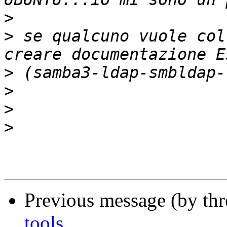
>
>
 se qualcuno vuole col
>
>
>
>
Previous message (by th
tools