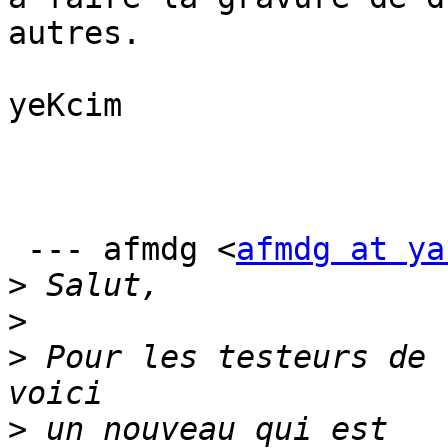
autres.

yeKcim

 --- afmdg <
afmdg at ya
>
>
>
 Pour les testeurs de 
>