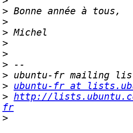
>
>
>
>
>
>
>
>
>
ubuntu-fr at lists.ub
>
http://lists.ubuntu.c
fr
>