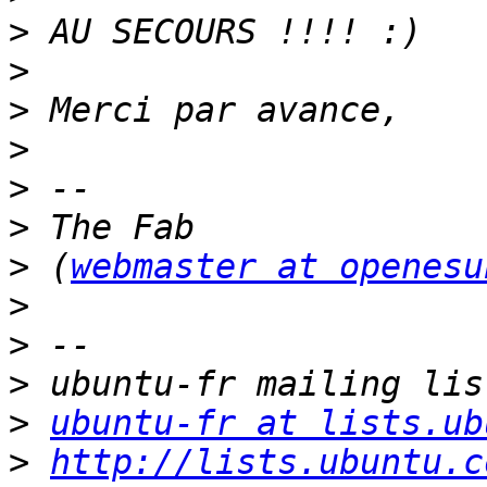
>
>
>
>
>
>
>
 (
webmaster at openesu
>
>
>
>
ubuntu-fr at lists.ub
>
http://lists.ubuntu.c