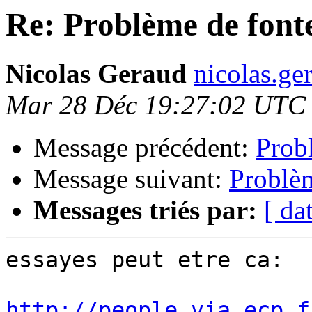
Re: Problème de font
Nicolas Geraud
nicolas.ge
Mar 28 Déc 19:27:02 UTC
Message précédent:
Prob
Message suivant:
Problè
Messages triés par:
[ da
essayes peut etre ca:

http://people.via.ecp.f