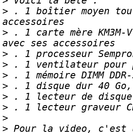
>
>
 . 1 boîtier moyen tou
>
 . 1 carte mère KM3M-V
>
>
>
>
>
>
>
>
 Pour la video, c'est 