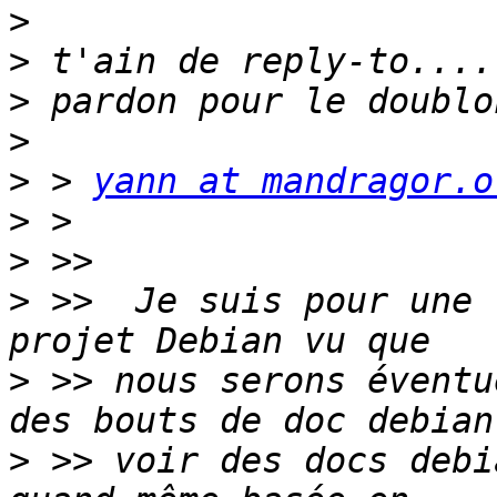
>
>
>
>
>
 > 
yann at mandragor.o
>
>
>
 >>  Je suis pour une 
>
 >> nous serons éventu
>
 >> voir des docs debi