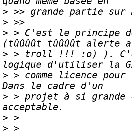
>
>
>
 > C'est le principe d
>
 > troll !!! :o) ). C'
>
 > comme licence pour 
>
 > projet à si grande 
>
>