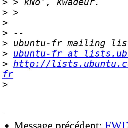
>
>
>
>
>
>
ubuntu-fr at lists.ub
>
http://lists.ubuntu.c
fr
>
Message précédent:
FWD: