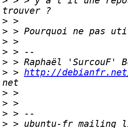
>
 > > y a t il une repo
>
>
>
>
>
>
 > 
http://debianfr.net
>
>
>
>