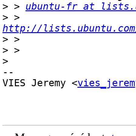
>
 > 
ubuntu-fr at lists.
>
 > 
http://lists.ubuntu.com
>
>
>
-- 

VIES Jeremy <
vies_jerem