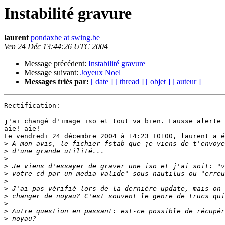
Instabilité gravure
laurent
pondaxbe at swing.be
Ven 24 Déc 13:44:26 UTC 2004
Message précédent:
Instabilité gravure
Message suivant:
Joyeux Noel
Messages triés par:
[ date ]
[ thread ]
[ objet ]
[ auteur ]
Rectification: 

j'ai changé d'image iso et tout va bien. Fausse alerte 
aie! aie!

Le vendredi 24 décembre 2004 à 14:23 +0100, laurent a é
>
>
>
>
>
>
>
>
>
>
>