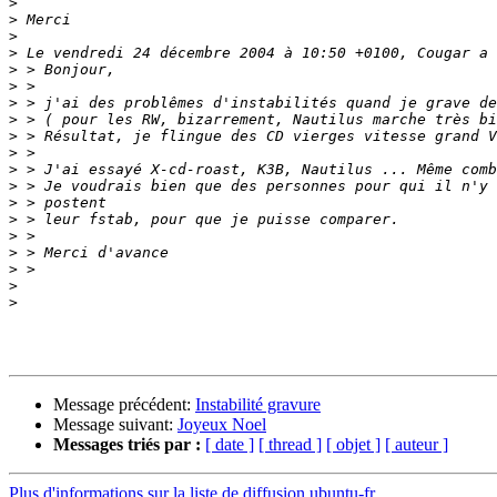
>
>
>
>
>
>
>
>
>
>
>
>
>
>
>
>
>
>
>
Message précédent:
Instabilité gravure
Message suivant:
Joyeux Noel
Messages triés par :
[ date ]
[ thread ]
[ objet ]
[ auteur ]
Plus d'informations sur la liste de diffusion ubuntu-fr