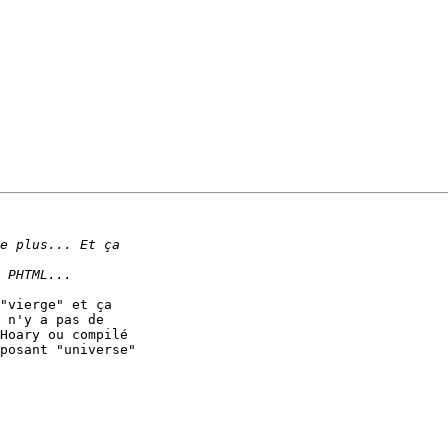
"vierge" et ça

 n'y a pas de

Hoary ou compilé

posant "universe"
