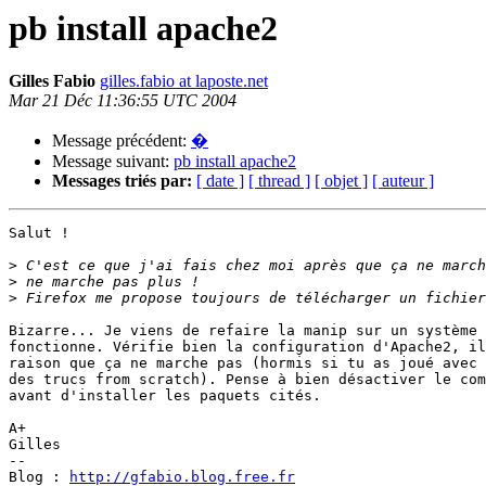
pb install apache2
Gilles Fabio
gilles.fabio at laposte.net
Mar 21 Déc 11:36:55 UTC 2004
Message précédent:
�
Message suivant:
pb install apache2
Messages triés par:
[ date ]
[ thread ]
[ objet ]
[ auteur ]
Salut !

>
>
>
Bizarre... Je viens de refaire la manip sur un système 
fonctionne. Vérifie bien la configuration d'Apache2, il
raison que ça ne marche pas (hormis si tu as joué avec 
des trucs from scratch). Pense à bien désactiver le com
avant d'installer les paquets cités.

A+

Gilles

--

Blog : 
http://gfabio.blog.free.fr