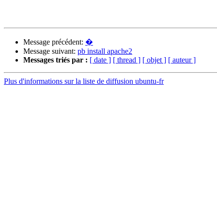
Message précédent:
�
Message suivant:
pb install apache2
Messages triés par :
[ date ]
[ thread ]
[ objet ]
[ auteur ]
Plus d'informations sur la liste de diffusion ubuntu-fr