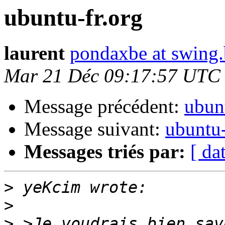
ubuntu-fr.org
laurent
pondaxbe at swing.
Mar 21 Déc 09:17:57 UTC
Message précédent:
ubunt
Message suivant:
ubuntu-
Messages triés par:
[ da
>
>
>
 >Je voudrais bien sav