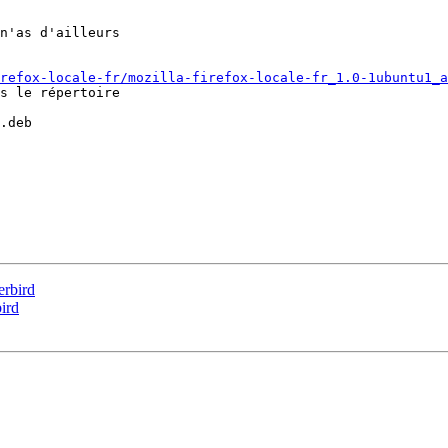
n'as d'ailleurs

refox-locale-fr/mozilla-firefox-locale-fr_1.0-1ubuntu1_a
s le répertoire

.deb

erbird
ird