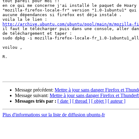
tout pareil pour moi !!

en ce qui me concerne j'ai installé le paquet de Hoary

"mozilla-firefox-locale-fr" version "1.0-1ubuntu1" qui 
aucune dépendances si firefox est déja instalé .

http://archive.ubuntu.com/ubuntu/pool/main/m/mozilla-fi

il faut le télécharger puis dans une console, aller dan
de téléchargement et taper :

sudo dpkg -i mozilla-firefox-locale-fr_1.0-1ubuntu1_all
voilou ,

R.

Message précédent:
Mettre à jour sans danger Firefox et Thund
Message suivant:
Mettre à jour sans danger Firefox et Thunderb
Messages triés par :
[ date ]
[ thread ]
[ objet ]
[ auteur ]
Plus d'informations sur la liste de diffusion ubuntu-fr