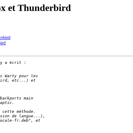
ox et Thunderbird
erbird
ird
y a écrit : 
