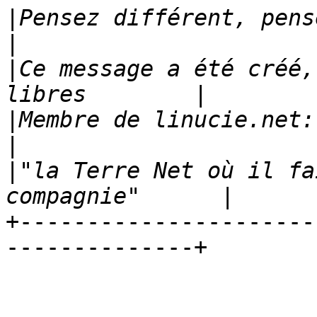
|
Pensez différent, pensez libre ...       
|
Ce message a été créé,
|
Membre de linucie.net:                                         
|
"la Terre Net où il fa
+----------------------
--------------+
