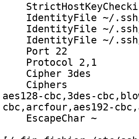
    StrictHostKeyChecking ask

    IdentityFile ~/.ssh/identity

    IdentityFile ~/.ssh/id_rsa

    IdentityFile ~/.ssh/id_dsa

    Port 22

    Protocol 2,1

    Cipher 3des

    Ciphers 

aes128-cbc,3des-cbc,blo
cbc,arcfour,aes192-cbc,
    EscapeChar ~
