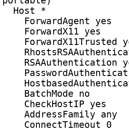
portable)

  Host *

    ForwardAgent yes

    ForwardX11 yes

    ForwardX11Trusted yes

    RhostsRSAAuthentication no

    RSAAuthentication yes

    PasswordAuthentication yes

    HostbasedAuthentication no

    BatchMode no

    CheckHostIP yes

    AddressFamily any

    ConnectTimeout 0
