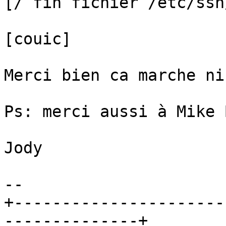
[/ fin fichier /etc/ssh
[couic]

Merci bien ca marche ni
Ps: merci aussi à Mike 
Jody

-- 

+----------------------
--------------+
