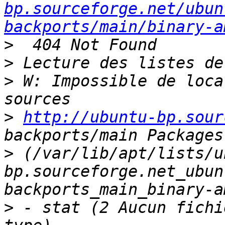
bp.sourceforge.net/ubun
backports/main/binary-a
>
>
>
 W: Impossible de loca
>
http://ubuntu-bp.sour
>
 (/var/lib/apt/lists/u
bp.sourceforge.net_ubun
>
 - stat (2 Aucun fichi