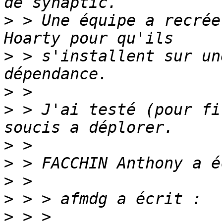
>
 > Une équipe a recrée
>
 > s'installent sur un
>
>
 > J'ai testé (pour fi
>
>
>
>
>