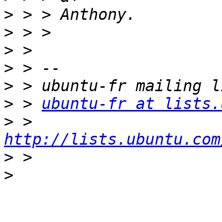
>
>
>
>
>
>
 > 
ubuntu-fr at lists.
>
 > 
http://lists.ubuntu.com
>
>