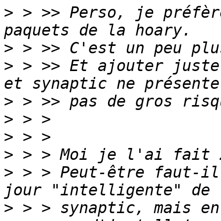
>
 > >> Perso, je préfèr
>
>
 > >> Et ajouter juste
>
>
>
>
>
 > > Peut-être faut-il
>
 > > synaptic, mais en