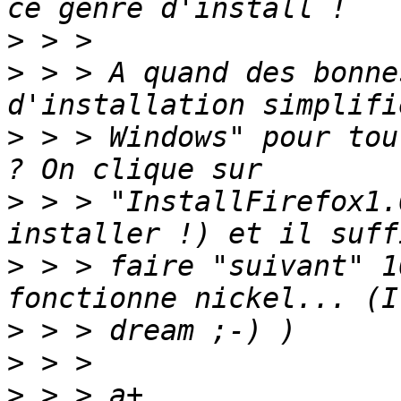
>
>
 > > A quand des bonne
>
 > > Windows" pour tou
>
 > > "InstallFirefox1.
>
 > > faire "suivant" 1
>
>
>