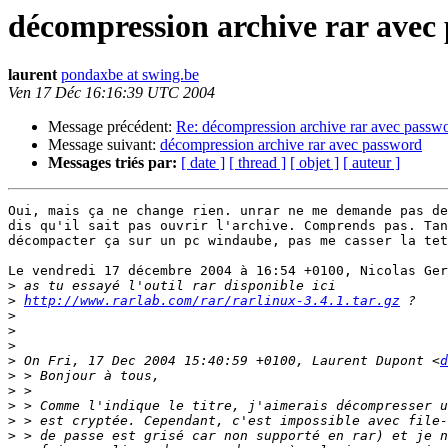
décompression archive rar avec
laurent
pondaxbe at swing.be
Ven 17 Déc 16:16:39 UTC 2004
Message précédent:
Re: décompression archive rar avec passw
Message suivant:
décompression archive rar avec password
Messages triés par:
[ date ]
[ thread ]
[ objet ]
[ auteur ]
Oui, mais ça ne change rien. unrar ne me demande pas de
dis qu'il sait pas ouvrir l'archive. Comprends pas. Tan
décompacter ça sur un pc windaube, pas me casser la tet
Le vendredi 17 décembre 2004 à 16:54 +0100, Nicolas Ger
>
>
http://www.rarlab.com/rar/rarlinux-3.4.1.tar.gz
>
>
>
>
 On Fri, 17 Dec 2004 15:40:59 +0100, Laurent Dupont <
d
>
>
>
>
>