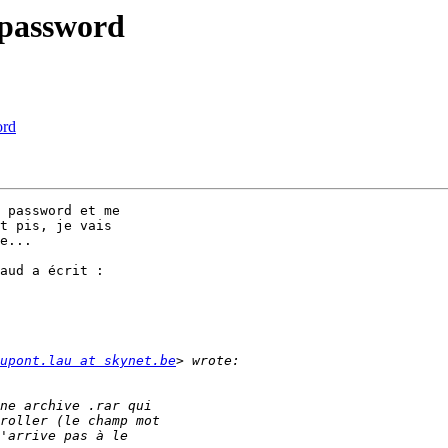
 password
ord
 password et me

t pis, je vais

e...

aud a écrit :

upont.lau at skynet.be