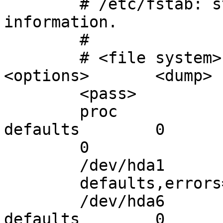
        # /etc/fstab: static file system 
information.

        #

        # <file system> <mount point>   <type>  
<options>       <dump>

        <pass>

        proc            /proc           proc    
defaults        0

        0

        /dev/hda1       /               ext3

        defaults,errors=remount-ro 0       1

        /dev/hda6       /home           ext3    
defaults        0
