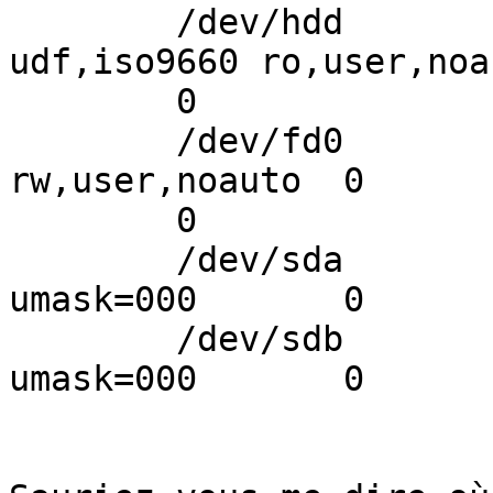
        /dev/hdd        /media/cdrom1   
udf,iso9660 ro,user,noa
        0

        /dev/fd0        /media/floppy0  auto    
rw,user,noauto  0

        0

        /dev/sda        /media/usb0  	auto 	
umask=000       0       
        /dev/sdb        /media/usb1 	auto 	
umask=000       0       