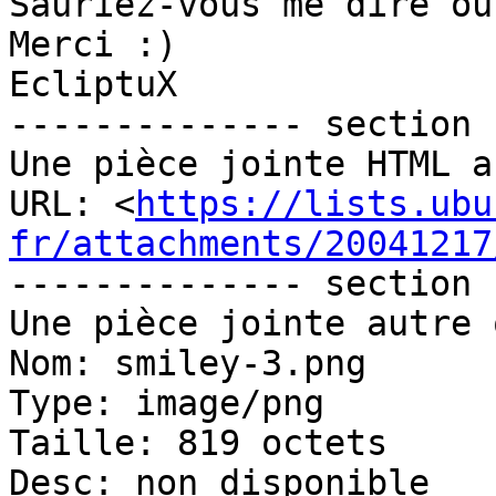
Sauriez-vous me dire où
Merci :)

EcliptuX

-------------- section 
Une pièce jointe HTML a
URL: <
https://lists.ubu
fr/attachments/20041217
-------------- section 
Une pièce jointe autre 
Nom: smiley-3.png

Type: image/png

Taille: 819 octets

Desc: non disponible
