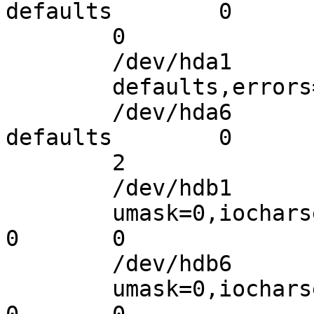
defaults        0

        0

        /dev/hda1       /               ext3

        defaults,errors=remount-ro 0       1

        /dev/hda6       /home           ext3    
defaults        0

        2

        /dev/hdb1 	/mnt/win2000 	vfat

        umask=0,iocharset=iso8859-15,codepage=850       
0       0

        /dev/hdb6 	/mnt/Multimedia vfat

        umask=0,iocharset=iso8859-15,codepage=850       