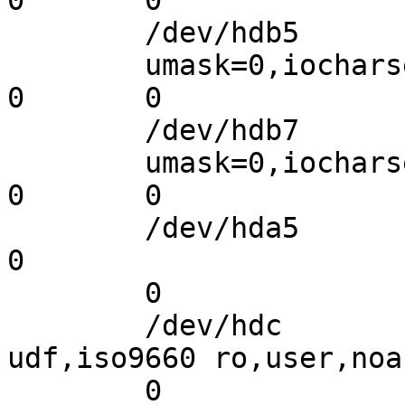
0       0

        /dev/hdb5 	/mnt/Travail 	vfat

        umask=0,iocharset=iso8859-15,codepage=850       
0       0

        /dev/hdb7 	/mnt/savelinux  vfat

        umask=0,iocharset=iso8859-15,codepage=850       
0       0

        /dev/hda5       none            swap    sw              
0

        0

        /dev/hdc        /media/cdrom0   
udf,iso9660 ro,user,noa
        0
