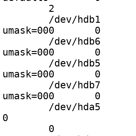
        2

        /dev/hdb1 	/mnt/win2000 	vfat 	
umask=000       0       
        /dev/hdb6 	/mnt/Multimedia vfat 	
umask=000       0       
        /dev/hdb5 	/mnt/Travail 	vfat 	
umask=000       0       
        /dev/hdb7 	/mnt/savelinux  vfat 	
umask=000       0       
        /dev/hda5       none            swap    sw              
0

        0
