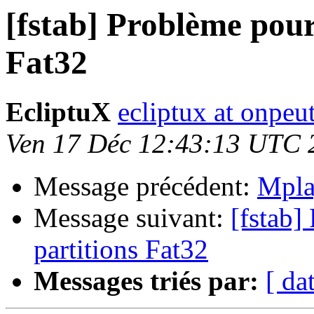
[fstab] Problème pour
Fat32
EcliptuX
ecliptux at onpeu
Ven 17 Déc 12:43:13 UTC 
Message précédent:
Mplay
Message suivant:
[fstab]
partitions Fat32
Messages triés par:
[ da