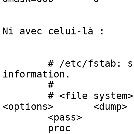
Ni avec celui-là :

        # /etc/fstab: static file system 
information.

        #

        # <file system> <mount point>   <type>  
<options>       <dump>

        <pass>

        proc            /proc           proc    