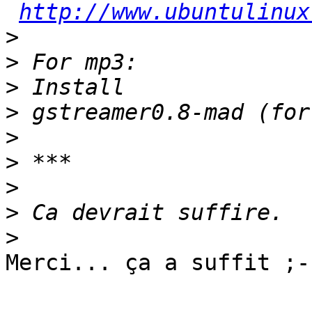
http://www.ubuntulinux
>
>
>
>
>
>
>
>
>
Merci... ça a suffit ;-)