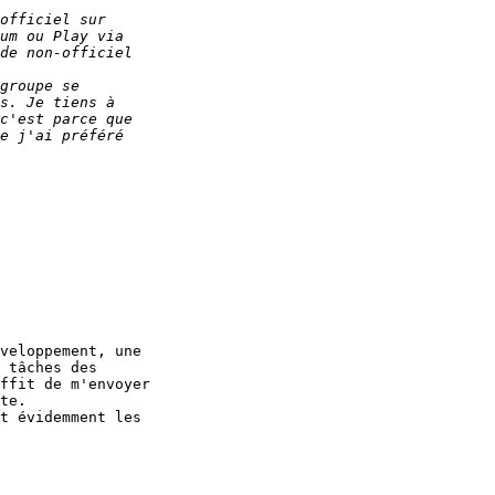
veloppement, une 

 tâches des 

ffit de m'envoyer 

te.

t évidemment les 
