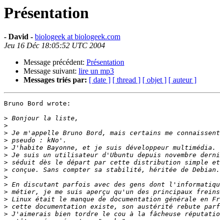
Présentation
- David -
biologeek at biologeek.com
Jeu 16 Déc 18:05:52 UTC 2004
Message précédent:
Présentation
Message suivant:
lire un mp3
Messages triés par:
[ date ]
[ thread ]
[ objet ]
[ auteur ]
Bruno Bord wrote:

>
>
>
>
>
>
>
>
>
>
>
>
>
>