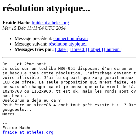
résolution atypique...
Fraide Hache
fraide at atheles.org
Mer 15 Déc 11:11:04 UTC 2004
Message précédent:
connection réseau
Message suivant:
résolution atypique...
Messages triés par:
[ date ]
[ thread ]
[ objet ]
[ auteur ]
Re... et 2ème post...

Je suis sur un toshiba M30-951 disposant d'un écran en 
je bascule sous cette résolution, l'affichage devient t
voire illisible. J'ai lu qq part que xorg gérait mieux 
LCD que xfree. La seule proposition qui m'est faite, es
ne sais où changer ça et je pense que cela vient de là.
1024x768 ou 1152x960, tt est ok, mais les ronds sont ov
pas beau...

Quelqu'un a déja eu ca ?

Peut être un xfree86-4.conf tout prêt existe-t-il ? Rie
gougueule...

Merci...

-- 

fraide at atheles.org