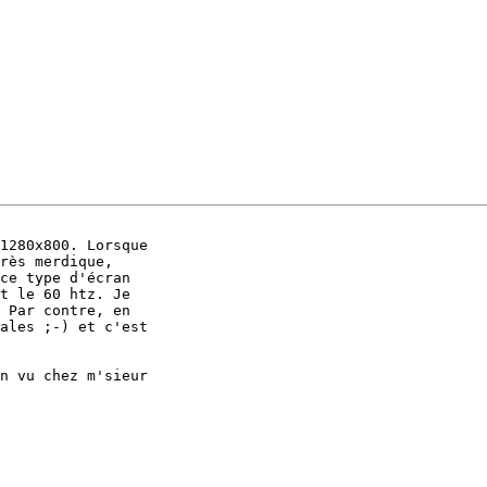
1280x800. Lorsque 

rès merdique, 

ce type d'écran 

t le 60 htz. Je 

 Par contre, en 

ales ;-) et c'est 

n vu chez m'sieur 
