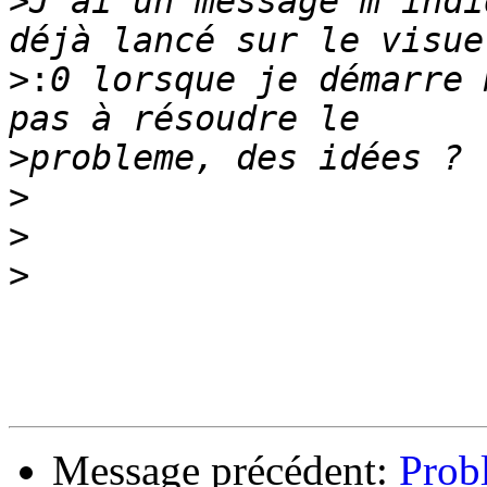
>
J'ai un message m'indi
>:
0 lorsque je démarre 
>
>
>
>
Message précédent:
Prob