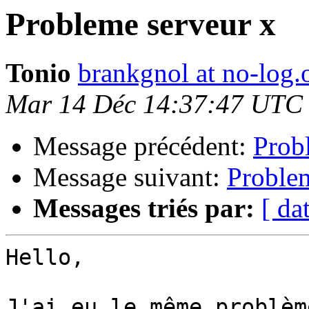
Probleme serveur x
Tonio
brankgnol at no-log.
Mar 14 Déc 14:37:47 UTC
Message précédent:
Prob
Message suivant:
Problem
Messages triés par:
[ da
Hello,

J'ai eu le même problèm