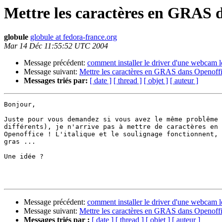
Mettre les caractères en GRAS 
globule
globule at fedora-france.org
Mar 14 Déc 11:55:52 UTC 2004
Message précédent:
comment installer le driver d'une webcam 
Message suivant:
Mettre les caractères en GRAS dans Openoff
Messages triés par:
[ date ]
[ thread ]
[ objet ]
[ auteur ]
Bonjour,

Juste pour vous demandez si vous avez le même problême 
différents), je n'arrive pas à mettre de caractères en 
Openoffice ! L'italique et le soulignage fonctionnent, 
gras ...

Une idée ?

Message précédent:
comment installer le driver d'une webcam 
Message suivant:
Mettre les caractères en GRAS dans Openoff
Messages triés par :
[ date ]
[ thread ]
[ objet ]
[ auteur ]