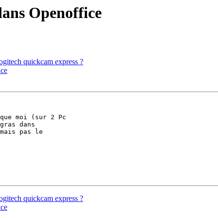
dans Openoffice
logitech quickcam express ?
ice
que moi (sur 2 Pc

gras dans

mais pas le

logitech quickcam express ?
ice