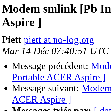
Modem smlink [Pb In
Aspire ]
Piett
piett at no-log.org
Mar 14 Déc 07:40:51 UTC
Message précédent:
Mode
Portable ACER Aspire ]
Message suivant:
Modem s
ACER Aspire ]
Messages triés par:
[ da