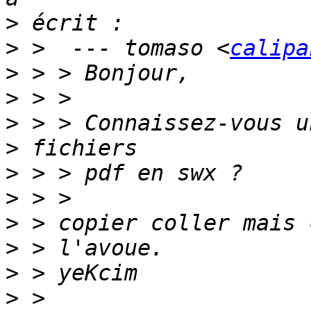
>
>
 >  --- tomaso <
calipa
>
>
>
>
>
>
>
>
>
>