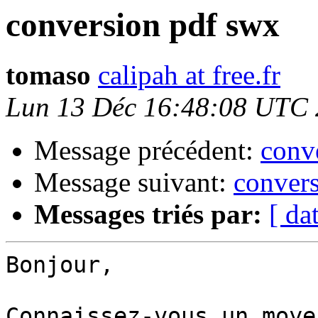
conversion pdf swx
tomaso
calipah at free.fr
Lun 13 Déc 16:48:08 UTC
Message précédent:
conve
Message suivant:
conver
Messages triés par:
[ da
Bonjour,

Connaissez-vous un moye