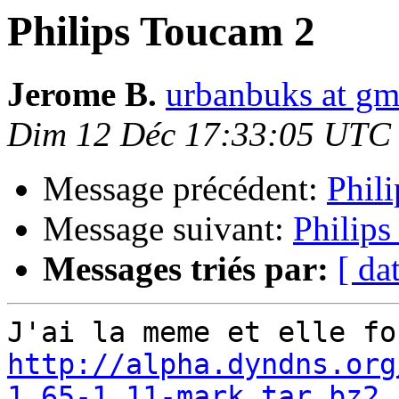
Philips Toucam 2
Jerome B.
urbanbuks at gm
Dim 12 Déc 17:33:05 UTC
Message précédent:
Phil
Message suivant:
Philip
Messages triés par:
[ da
http://alpha.dyndns.org
1.65-1.11-mark.tar.bz2