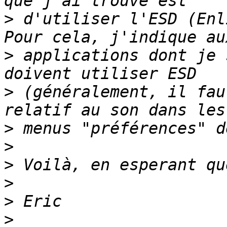
>
 d'utiliser l'ESD (Enl
>
 applications dont je 
>
 (généralement, il fau
>
>
>
>
>
>