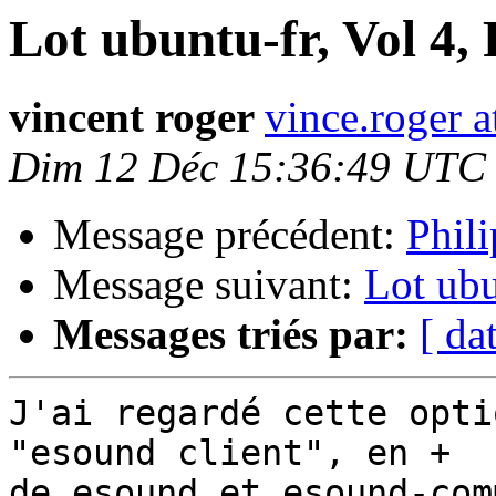
Lot ubuntu-fr, Vol 4,
vincent roger
vince.roger a
Dim 12 Déc 15:36:49 UTC
Message précédent:
Phil
Message suivant:
Lot ubu
Messages triés par:
[ da
J'ai regardé cette opti
"esound client", en +

de esound et esound-com