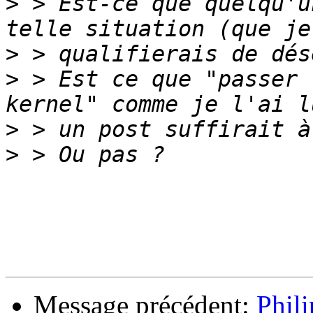
>
 > Est-ce que quelqu'u
>
>
 > Est ce que "passer 
>
>
Message précédent:
Phil