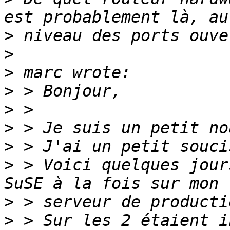
>
>
>
>
>
>
>
>
 > Voici quelques jour
>
>