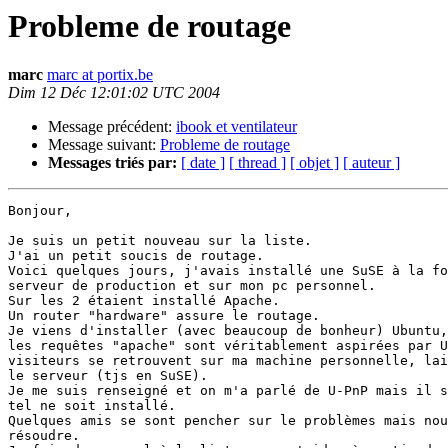
Probleme de routage
marc
marc at portix.be
Dim 12 Déc 12:01:02 UTC 2004
Message précédent:
ibook et ventilateur
Message suivant:
Probleme de routage
Messages triés par:
[ date ]
[ thread ]
[ objet ]
[ auteur ]
Bonjour,

Je suis un petit nouveau sur la liste.

J'ai un petit soucis de routage.

Voici quelques jours, j'avais installé une SuSE à la fo
serveur de production et sur mon pc personnel.

Sur les 2 étaient installé Apache.

Un router "hardware" assure le routage.

Je viens d'installer (avec beaucoup de bonheur) Ubuntu,
les requêtes "apache" sont véritablement aspirées par U
visiteurs se retrouvent sur ma machine personnelle, lai
le serveur (tjs en SuSE).

Je me suis renseigné et on m'a parlé de U-PnP mais il s
tel ne soit installé.

Quelques amis se sont pencher sur le problèmes mais nou
résoudre.
