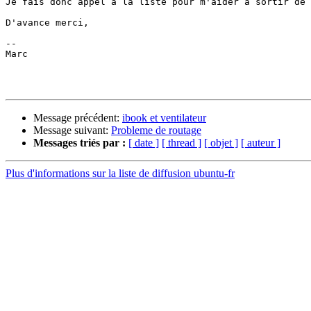
Je fais donc appel à la liste pour m'aider à sortir de 
D'avance merci,

-- 

Marc

Message précédent:
ibook et ventilateur
Message suivant:
Probleme de routage
Messages triés par :
[ date ]
[ thread ]
[ objet ]
[ auteur ]
Plus d'informations sur la liste de diffusion ubuntu-fr