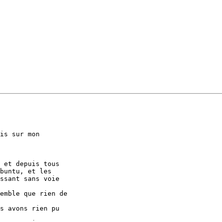
is sur mon

 et depuis tous

buntu, et les

ssant sans voie

emble que rien de

s avons rien pu
