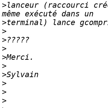
>
lanceur (raccourci cré
>
>
>
>
>
>
>
>
>
>