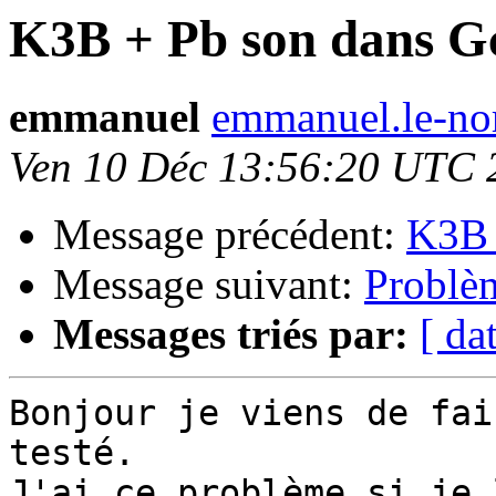
K3B + Pb son dans G
emmanuel
emmanuel.le-nor
Ven 10 Déc 13:56:20 UTC 
Message précédent:
K3B 
Message suivant:
Problèm
Messages triés par:
[ da
Bonjour je viens de fai
testé.

J'ai ce problème si je 