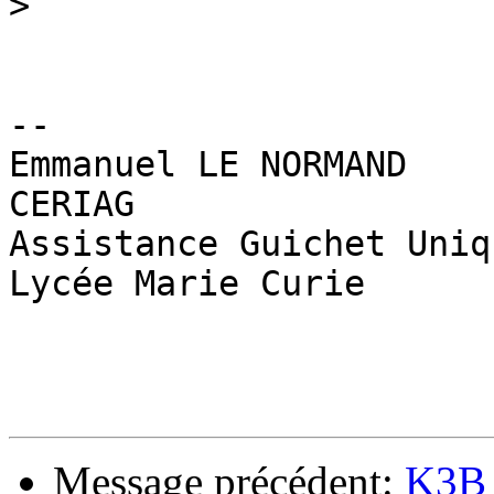
>
-- 

Emmanuel LE NORMAND

CERIAG

Assistance Guichet Uniqu
Lycée Marie Curie

Message précédent:
K3B 