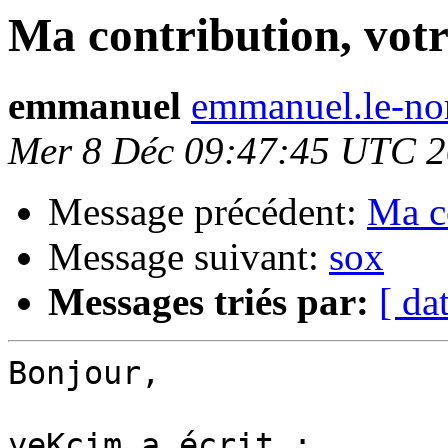
Ma contribution, votr
emmanuel
emmanuel.le-nor
Mer 8 Déc 09:47:45 UTC 
Message précédent:
Ma co
Message suivant:
sox
Messages triés par:
[ da
Bonjour,

yeKcim a écrit :
