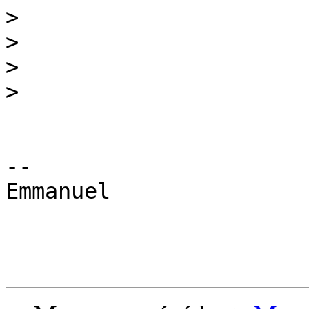
>
>
>
>
-- 

Emmanuel 
