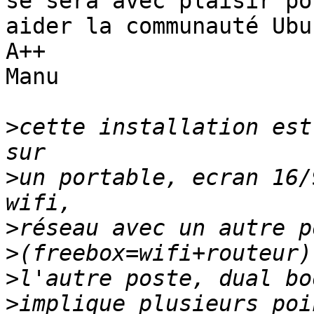
se sera avec plaisir pou
aider la communauté Ubu
A++

Manu

>
cette installation est
>
un portable, ecran 16/
>
>
>
>