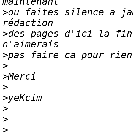
>
ou faites silence a ja
>
des pages d'ici la fin
>
>
>
>
>
>
>
>