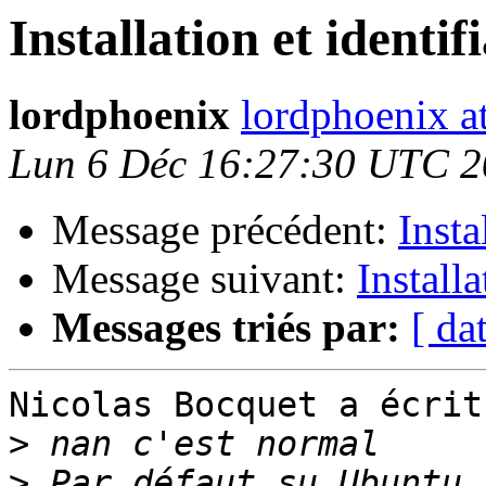
Installation et identif
lordphoenix
lordphoenix at
Lun 6 Déc 16:27:30 UTC 
Message précédent:
Insta
Message suivant:
Installa
Messages triés par:
[ da
Nicolas Bocquet a écrit 
>
>
 Par défaut su Ubuntu,