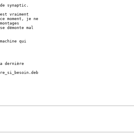
de synaptic.

est vraiment 

ce moment, je ne 

montages 

se démonte mal 

machine qui 

a dernière 

re_si_besoin.deb
