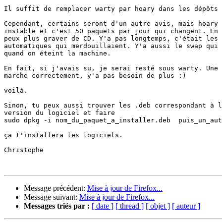
Il suffit de remplacer warty par hoary dans les dépôts 
Cependant, certains seront d'un autre avis, mais hoary 
instable et c'est 50 paquets par jour qui changent. En 
peux plus graver de CD. Y'a pas longtemps, c'était les 
automatiques qui merdouillaient. Y'a aussi le swap qui 
quand on éteint la machine.

En fait, si j'avais su, je serai resté sous warty. Une 
marche correctement, y'a pas besoin de plus :)

voilà.

Sinon, tu peux aussi trouver les .deb correspondant à l
version du logiciel et faire

sudo dpkg -i nom_du_paquet_a_installer.deb  puis_un_aut
ça t'installera les logiciels.

Christophe

Message précédent:
Mise à jour de Firefox...
Message suivant:
Mise à jour de Firefox...
Messages triés par :
[ date ]
[ thread ]
[ objet ]
[ auteur ]