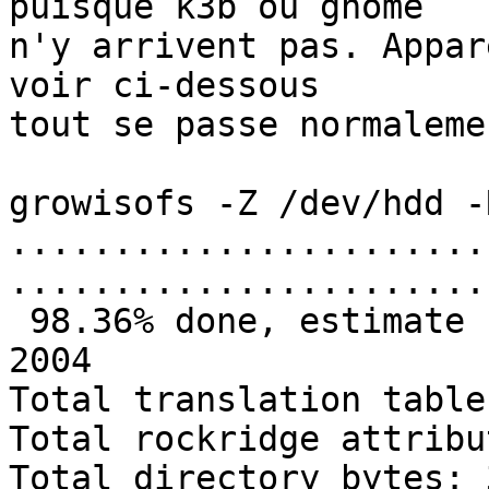
puisque k3b ou gnome

n'y arrivent pas. Appar
voir ci-dessous

tout se passe normalemen
growisofs -Z /dev/hdd -
.......................
.......................
 98.36% done, estimate finish Sun Dec  5 08:04:56 
2004

Total translation table
Total rockridge attribu
Total directory bytes: 