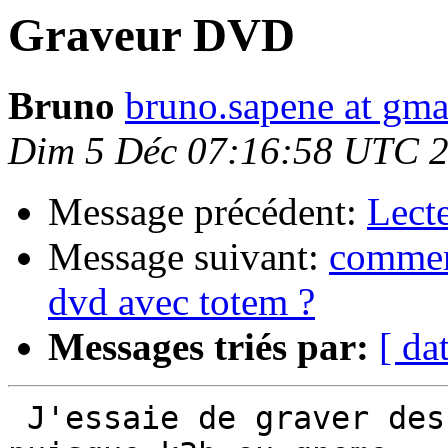
Graveur DVD
Bruno
bruno.sapene at gma
Dim 5 Déc 07:16:58 UTC 
Message précédent:
Lect
Message suivant:
comment
dvd avec totem ?
Messages triés par:
[ da
 J'essaie de graver des DVD en ligne de commande 