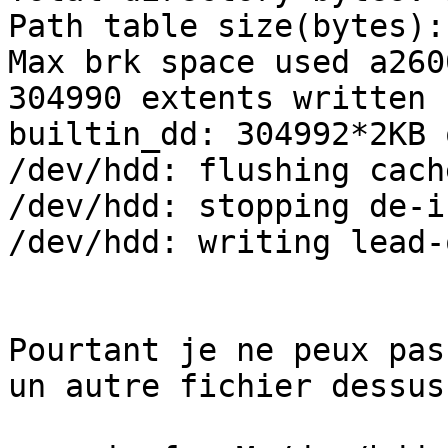
Path table size(bytes):
Max brk space used a2600
304990 extents written 
builtin_dd: 304992*2KB 
/dev/hdd: flushing cache
/dev/hdd: stopping de-ic
/dev/hdd: writing lead-o
Pourtant je ne peux pas
un autre fichier dessus
