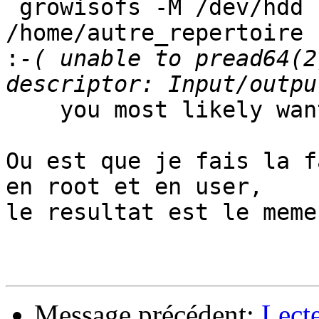
 growisofs -M /dev/hdd -R -J 
/home/autre_repertoire

:
-( unable to pread64(2
    you most likely want to use -Z option.

Ou est que je fais la f
en root et en user,

le resultat est le meme

Message précédent:
Lect