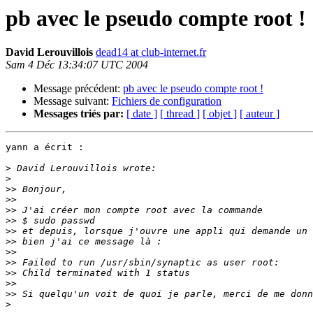
pb avec le pseudo compte root !
David Lerouvillois
dead14 at club-internet.fr
Sam 4 Déc 13:34:07 UTC 2004
Message précédent:
pb avec le pseudo compte root !
Message suivant:
Fichiers de configuration
Messages triés par:
[ date ]
[ thread ]
[ objet ]
[ auteur ]
yann a écrit :

>
>
>>
>>
>>
>>
>>
>>
>>
>>
>>
>>
>>
>