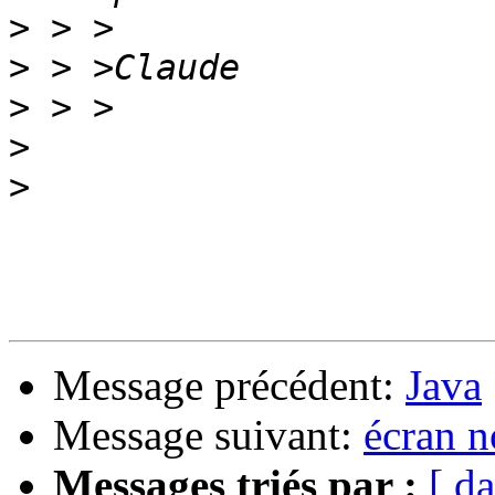
>
>
>
>
>
Message précédent:
Java
Message suivant:
écran n
Messages triés par :
[ da