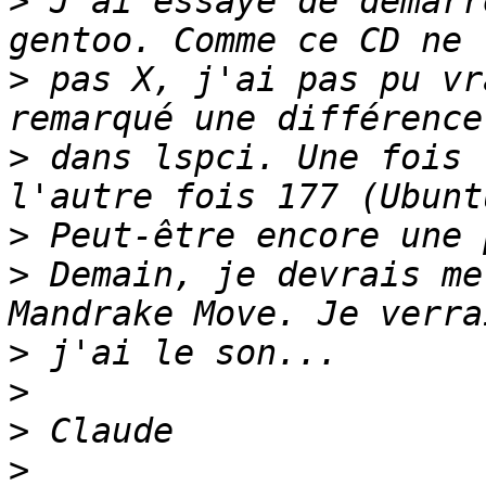
>
 J'ai essayé de démarr
>
 pas X, j'ai pas pu vr
>
 dans lspci. Une fois 
>
>
 Demain, je devrais me
>
>
>
>