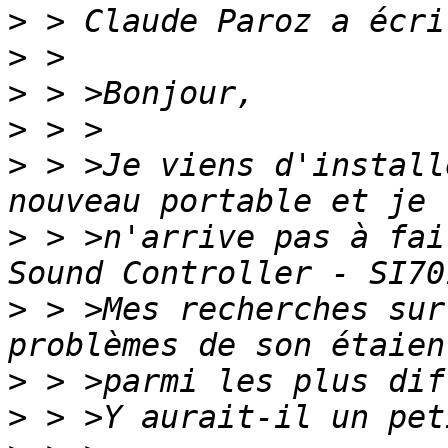
>
>
>
>
>
 > >Je viens d'install
>
 > >n'arrive pas à fai
>
 > >Mes recherches sur
>
>