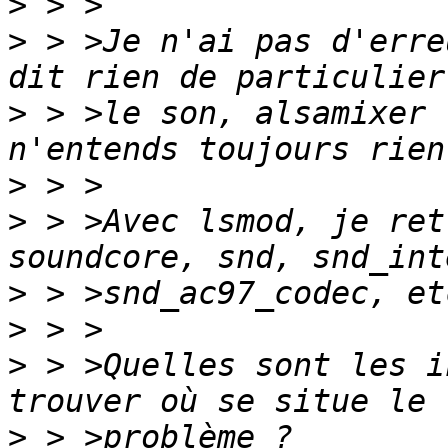
>
>
 > >Je n'ai pas d'erre
>
 > >le son, alsamixer 
>
>
 > >Avec lsmod, je ret
>
>
>
 > >Quelles sont les i
>