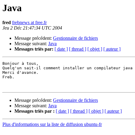
Java
fred
frebnews at free.fr
Jeu 2 Déc 21:47:34 UTC 2004
Message précédent:
Gestionnaire de fichiers
Message suivant:
Java
Messages triés par:
[ date ]
[ thread ]
[ objet ]
[ auteur ]
Bonjour à tous,

Quelq'un sait-il comment installer un compilateur java 
Merci d'avance.

Freb.

Message précédent:
Gestionnaire de fichiers
Message suivant:
Java
Messages triés par :
[ date ]
[ thread ]
[ objet ]
[ auteur ]
Plus d'informations sur la liste de diffusion ubuntu-fr