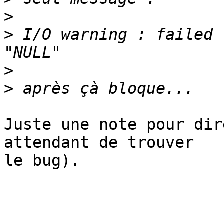
>
>
 I/O warning : failed 
>
>
Juste une note pour dir
attendant de trouver

le bug).
