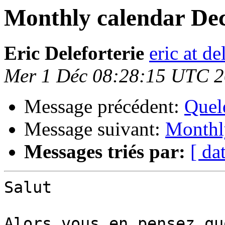
Monthly calendar De
Eric Deleforterie
eric at d
Mer 1 Déc 08:28:15 UTC 
Message précédent:
Quel
Message suivant:
Monthl
Messages triés par:
[ da
Salut

Alors vous en pensez qu