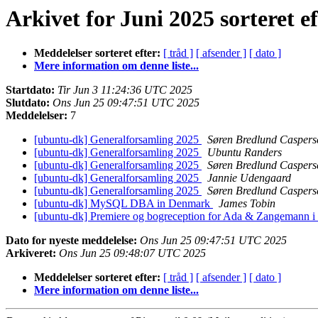
Arkivet for Juni 2025 sorteret e
Meddelelser sorteret efter:
[ tråd ]
[ afsender ]
[ dato ]
Mere information om denne liste...
Startdato:
Tir Jun 3 11:24:36 UTC 2025
Slutdato:
Ons Jun 25 09:47:51 UTC 2025
Meddelelser:
7
[ubuntu-dk] Generalforsamling 2025
Søren Bredlund Caspers
[ubuntu-dk] Generalforsamling 2025
Ubuntu Randers
[ubuntu-dk] Generalforsamling 2025
Søren Bredlund Caspers
[ubuntu-dk] Generalforsamling 2025
Jannie Udengaard
[ubuntu-dk] Generalforsamling 2025
Søren Bredlund Caspers
[ubuntu-dk] MySQL DBA in Denmark
James Tobin
[ubuntu-dk] Premiere og bogreception for Ada & Zangemann i
Dato for nyeste meddelelse:
Ons Jun 25 09:47:51 UTC 2025
Arkiveret:
Ons Jun 25 09:48:07 UTC 2025
Meddelelser sorteret efter:
[ tråd ]
[ afsender ]
[ dato ]
Mere information om denne liste...