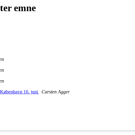
fter emne
en
en
en
 København 16. juni
Carsten Agger