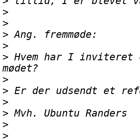
>
>
>
>
>
>
 Hvem har I inviteret 
>
>
>
>
>
>