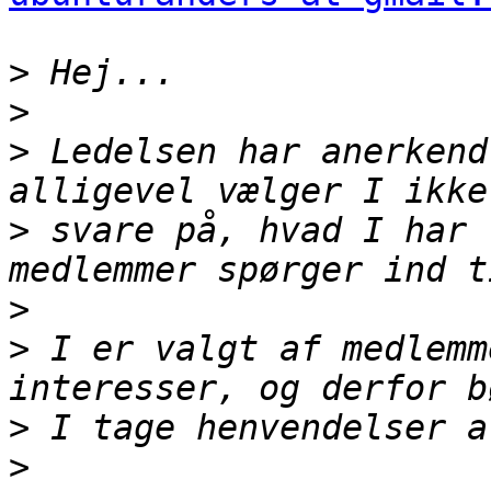
>
>
>
 Ledelsen har anerkend
>
 svare på, hvad I har 
>
>
 I er valgt af medlemm
>
>