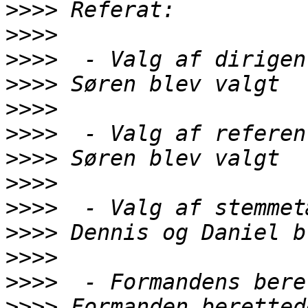
>>>>
>>>>
>>>>
>>>>
>>>>
>>>>
>>>>
>>>>
>>>>
>>>>
>>>>
>>>>
>>>>
 Formanden beretted