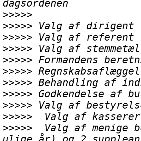
>>>>>
>>>>>
>>>>>
>>>>>
>>>>>
>>>>>
>>>>>
>>>>>
>>>>>
>>>>>
>>>>>
  Valg af menige b