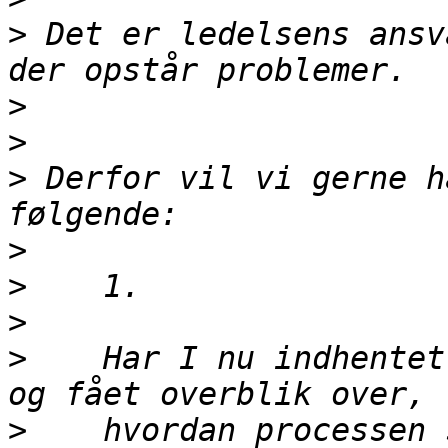
>
 Det er ledelsens ansv
>
>
>
 Derfor vil vi gerne h
>
>
>
>
    Har I nu indhentet
>