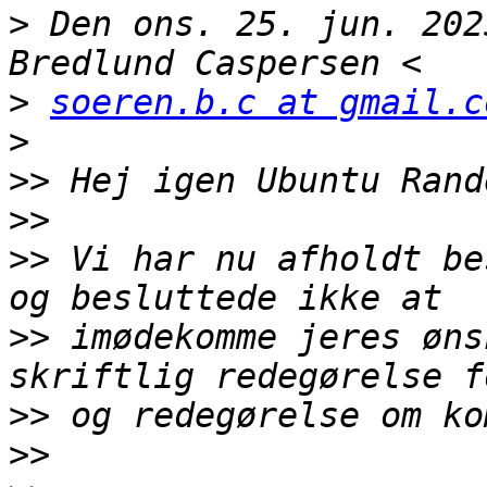
>
 Den ons. 25. jun. 202
>
soeren.b.c at gmail.c
>
>>
>>
>>
 Vi har nu afholdt be
>>
 imødekomme jeres øns
>>
>>