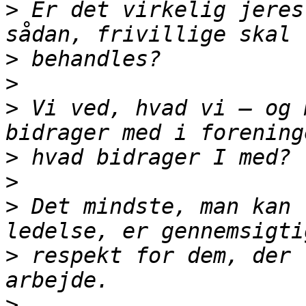
>
 Er det virkelig jeres
>
>
>
 Vi ved, hvad vi – og 
>
>
>
 Det mindste, man kan 
>
 respekt for dem, der 
>