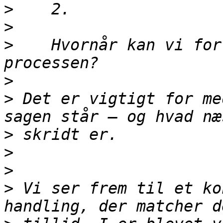
>
>
>
    Hvornår kan vi for
>
>
 Det er vigtigt for me
>
>
>
>
 Vi ser frem til et ko