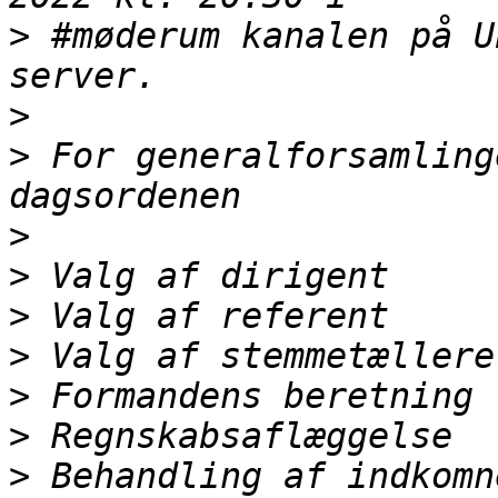
>
 #møderum kanalen på U
>
>
 For generalforsamling
>
>
>
>
>
>
>