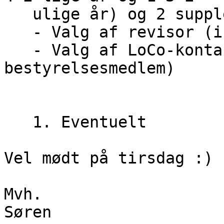
   ulige år) og 2 suppleanter

   - Valg af revisor (ikke bestyrelsesmedlem)

   - Valg af LoCo-kontakt (kan godt være et 
bestyrelsesmedlem)

   1. Eventuelt

Vel mødt på tirsdag :)

Mvh.

Søren
