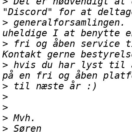
>
 Det er nødvendigt at 
>
 generalforsamlingen. 
>
 fri og åben service t
>
 hvis du har lyst til 
>
>
>
>
>