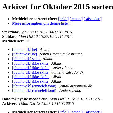
Arkivet for Oktober 2015 sortere
Meddelelser sorteret efter:
[ tråd ]
[ emne ]
[ afsender ]
Mere information om denne liste...
Startdato:
Søn Okt 11 18:58:44 UTC 2015
Slutdato:
Man Okt 12 15:27:10 UTC 2015
Meddelelser:
10
[ubuntu-dk] hej
Allanc
[ubuntu-dk] hej
Søren Bredlund Caspersen
[ubuntu-dk] sudo
Allanc
[ubuntu-dk] ikke skifte
Allanc
[ubuntu-dk] ikke skifte
Anders Jenbo
[ubuntu-dk] ikke skifte
daniel at zilvador.dk
[ubuntu-dk] ikke skifte
Allanc
[ubuntu-dk] ikke skifte
Allanc
[ubuntu-dk] (emnefelt tomt)
jcmail at youmail.dk
[ubuntu-dk] (emnefelt tomt)
Anders Jenbo
Dato for nyeste meddelelse:
Man Okt 12 15:27:10 UTC 2015
Arkiveret:
Man Okt 12 15:27:19 UTC 2015
Meddelelser sorteret efter:
[ tråd ]
[ emne ]
[ afsender ]