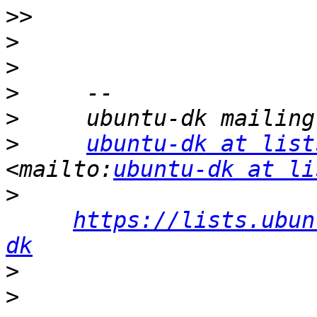
>>
>
>
>
>
>
ubuntu-dk at list
<mailto:
ubuntu-dk at li
>
https://lists.ubun
dk
>
>