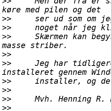
>>
     Men der fra er s
>>
>>
>>
     Skærmen kan begy
>>
>>
     Jeg har tidliger
>>
>>
>>
>>