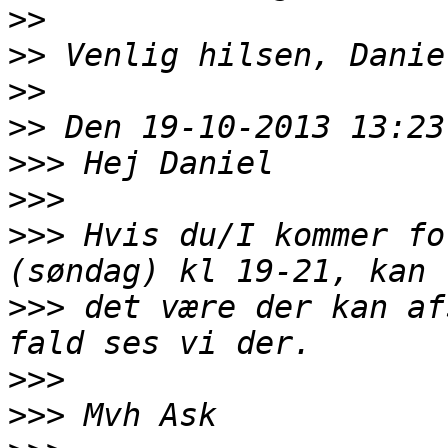
>>
>>
>>
>>
>>>
>>>
>>>
 Hvis du/I kommer fo
>>>
 det være der kan af
>>>
>>>