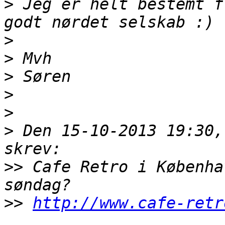
>
 Jeg er helt bestemt f
>
>
>
>
>
>
 Den 15-10-2013 19:30,
>>
 Cafe Retro i Københa
>>
http://www.cafe-retr