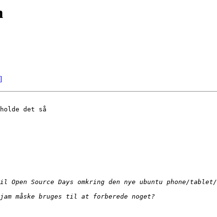
m
]
holde det så 
