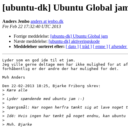
[ubuntu-dk] Ubuntu Global ja
Anders Jenbo
anders at jenbo.dk
Fre Feb 22 17:32:40 UTC 2013
Forrige meddelelse:
[ubuntu-dk] Ubuntu Global jam
Næste meddelelse:
[ubuntu-dk] aktiveringskode
Meddelelser sorteret efter:
[ dato ]
[ tråd ]
[ emne ]
[ afsender 
Lyder som en god ide til et jam.

Jeg ville gerne deltage men har ikke mulighed for at af
forhåbentlig er der andre der har mulighed for det.

Mvh Anders

Den 22-02-2013 18:25, Bjarke Friborg skrev:

>
>
>
>
>
>
>
>
>