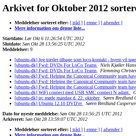
Arkivet for Oktober 2012 sortere
Meddelelser sorteret efter:
[ tråd ]
[ emne ]
[ afsender ]
Mere information om denne liste...
Startdato:
Lør Okt 6 11:26:54 UTC 2012
Slutdato:
Søn Okt 28 13:56:25 UTC 2012
Meddelelser:
9
[ubuntu-dk] Jeg træder tilbage som loco-kontakt - hvem vil tag
[ubuntu-dk] Fwd: DVDs For LoCo Teams
Niels Kjøller Han
[ubuntu-dk] Fwd: DVDs For LoCo Teams
Flemming Christe
[ubuntu-dk] Fwd: Helping the Canonical Community team have
[ubuntu-dk] Fwd: Helping the Canonical Community team have
[ubuntu-dk] Fwd: Helping the Canonical Community team have
[ubuntu-dk] WiFi connect med USB SMC connect N adapt.
O
[ubuntu-dk] irc møde mandag d. 22. oktober
Søren Bredlund 
[ubuntu-dk] Ubuntu 12.10 DVD'er
Søren Bredlund Casperse
Dato for nyeste meddelelse:
Søn Okt 28 13:56:25 UTC 2012
Arkiveret:
Søn Okt 28 13:59:07 UTC 2012
Meddelelser sorteret efter:
[ tråd ]
[ emne ]
[ afsender ]
Mere information om denne liste...